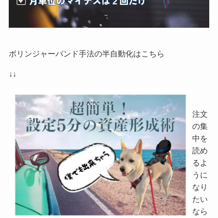
ボリンジャーバンド手法の半自動化はこちら
↓↓
注文
の集
中を
読め
るよ
うに
なり
たい
なら