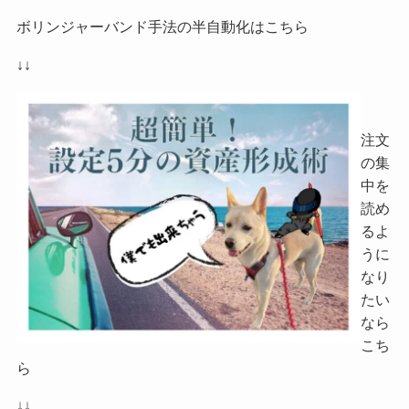
ボリンジャーバンド手法の半自動化はこちら
↓↓
注文
の集
中を
読め
るよ
うに
なり
たい
なら
こち
ら
↓↓