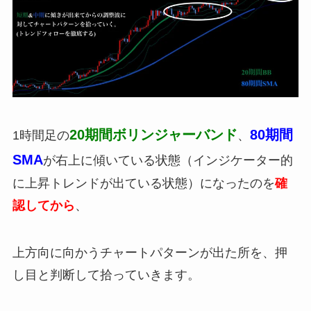
20期間ボリンジャーバンド
80期間
1時間足の
、
SMA
が右上に傾いている状態（インジケーター的
に上昇トレンドが出ている状態）になったのを
確
認してから
、
上方向に向かうチャートパターンが出た所を、押
し目と判断して拾っていきます。