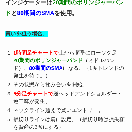
インジケーターは
20期間のボリンジャーバン
ド
と
80期間のSMA
を使用。
買いを狙う場合、
1時間足チャートで
上から順番にローソク足、
20期間のボリンジャーバンド
（ミドルバン
ド）、
80期間のSMA
になる。（1度トレンドの
発生を待つ。）
その状態から揉み合いを開始。
5分足チャートで
逆ヘッドアンドショルダー・
逆三尊が発生。
ネックライン越えで買いエントリー。
損切りラインは肩に設定。（損切り時は損失額
を資産の3％にする）