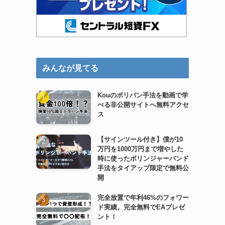
みんなが見てる
Kouのボリバン手法を動画で学
べる非公開サイトへ無料アクセ
ス
【サインツール付き】僕が10
万円を1000万円まで増やした
時に使ったボリンジャーバンド
手法をタイアップ限定で無料公
開
完全放置で年利46%のフォワー
ド実績。完全無料でEAプレゼ
ント！