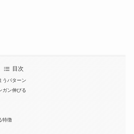
目次
まうパターン
ンガン伸びる
る特徴