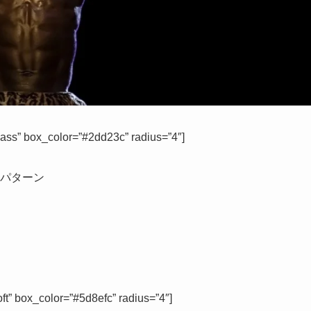
 box_color=”#2dd23c” radius=”4″]
パターン
ox_color=”#5d8efc” radius=”4″]