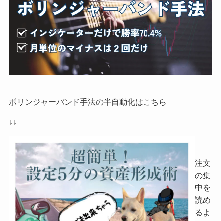
ボリンジャーバンド手法の半自動化はこちら
↓↓
注文
の集
中を
読め
るよ