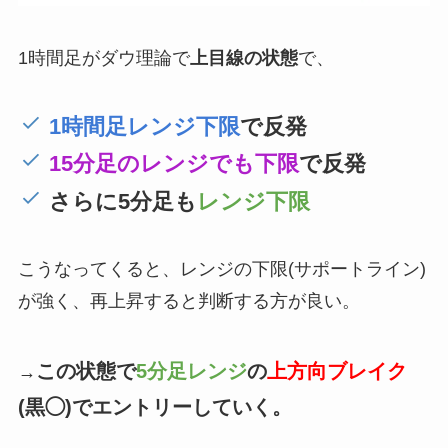
1時間足がダウ理論で
上目線の状態
で、
1時間足レンジ下限
で反発
15分足のレンジでも下限
で反発
さらに5分足も
レンジ下限
こうなってくると、レンジの下限(サポートライン)
が強く、再上昇すると判断する方が良い。
この状態で
5分足レンジ
の
上方向ブレイク
→
(黒◯)でエントリーしていく。